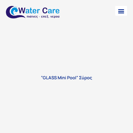
SPA – Hamam – S
Επεξεργασία Ν
”GLASS Mini Pool” Σύρος